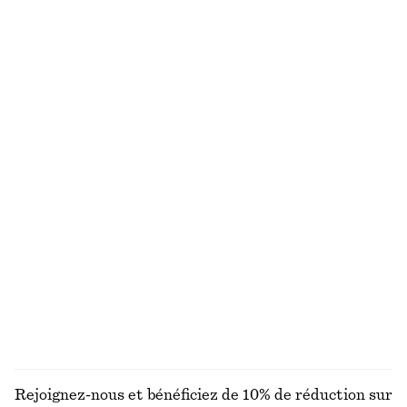
+
1
Bas de bikini à liens
Maillot de bain asymétrique à découpes
€ 22
€ 29
€ 79
Dernière chance
Exclusivité en ligne
+
1
Haut de bikini triangle texturé
Bas de bikini taille haute texturé
€ 22
€ 29
€ 22
€ 29
Dernière chance
Dernière chance
Débardeur côtelé
Robe midi en satin sans manches
€ 49
€ 99
+
2
+
8
DÉCOUVRIR TOUTES LES MAILLOTS DE BAIN
Rejoignez-nous et bénéficiez de 10% de réduction sur