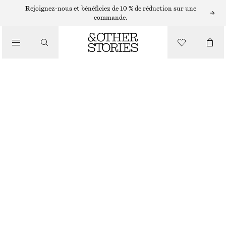
/
Rejoignez-nous et bénéficiez de 10 % de réduction sur une
BIKINIS
commande.
/
MAILLOTS DE BAIN
BAS DE BIKINI AVEC DES DÉTAILS SUR LES CÔTÉS
€ 22
€ 29
DERNIÈRE CHANCE
/
VÊTEMENTS
RAYURES VERTES ET BLEUES
32
34
36
38
40
42
44