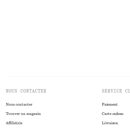
Haut en maille d’alpaga mélangé
Chemise courte 
€ 69
€ 59
€ 79
Dernière chance
NOUS CONTACTER
SERVICE C
Nous contacter
Paiement
Trouver un magasin
Carte cadeau
Affilié(e)s
Livraison