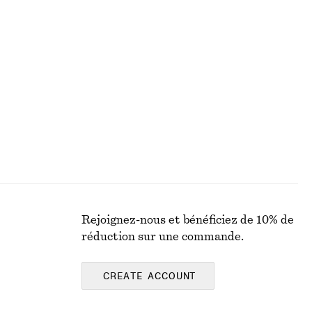
+
12
T-shirt en coton à col rond
€ 17
€ 25
PRÉC. REMISE :
€ 19
Dernière chance
100% coton biologique
Rejoignez-nous et bénéficiez de 10% de
réduction sur une commande.
CREATE ACCOUNT