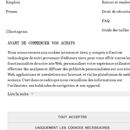
Emplois
Retour et remb
Presse
Droit de rétract
FAQ
Guide des tailles
Instagram
Réduction étudi
Pinterest
AVANT DE COMMENCER VOS ACHATS
Règlement extraju
Facebook
Nous avons recours aux cookies internes et tiers, y compris à d'autres
technologies de suivi provenant d'éditeurs tiers, pour vous offrir toutes le
Conditions génér
Youtube
fonctionnalités de notre site Web, personnaliser votre expérience utilisate
Conditions génér
effectuer des analyses et diffuser des publicités personnalisées sur nos site
TikTok
Web, applications et newsletters sur Internet et via les plateformes de méd
Cookies et parta
sociaux. C'est dans ce cadre que nous recueillons des informations sur
l'utilisateur, ses habitudes de navigation et son appareil.
Paramètres des c
Lire la suite
Politique de conf
Conditions de se
Déclaration d'acc
TOUT ACCEPTER
UNIQUEMENT LES COOKIES NÉCESSAIRES