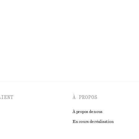
à cordon de serrage
Chemise décontractée en jean
€ 45
€ 69
100% coton
Dernière chance
DÉCOUVRIR TOUTES LES MAILLOTS DE BAIN
LIENT
À PROPOS
À propos de nous
En cours de réalisation