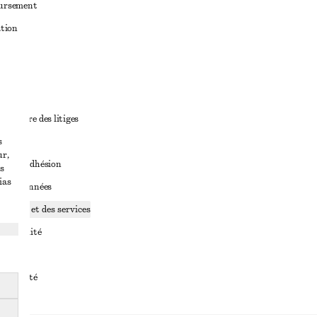
oursement
ation
ant
diciaire des litiges
s
ales
ur,
ales d’adhésion
s
ias
ge de données
ookies et des services
identialité
rvice
essibilité