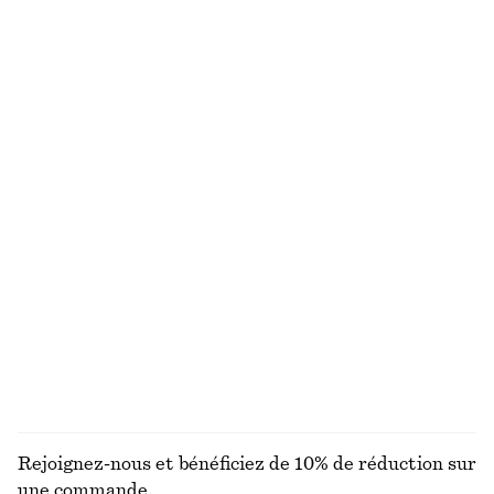
Robe midi en lin
T-shirt à col ras du cou
€ 45
€ 99
€ 15
€ 22
Dernière chance
Dernière chance
100% lin
100% coton
+
1
Maillot de bain à décolleté plongeant
Chemise décontractée en jean
€ 39
€ 59
€ 45
€ 69
Dernière chance
Dernière chance
Débardeur côtelé
Maillot de bain à encolure carrée
€ 35
€ 49
€ 59
Dernière chance
+
2
DÉCOUVRIR TOUTES LES MAILLOTS DE BAIN
Rejoignez-nous et bénéficiez de 10% de réduction sur
une commande.