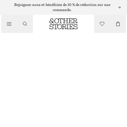
Rejoignez-nous et bénéficiez de 10 % de réduction sur une
commande.
/
MAILLOTS DE BAIN
MAILLOT DE BAIN À ENCOLURE TRIANGLE
€ 55
€ 69
RUPTURE DE STOCK
/
VÊTEMENTS
NOIR
32
34
36
38
40
42
44