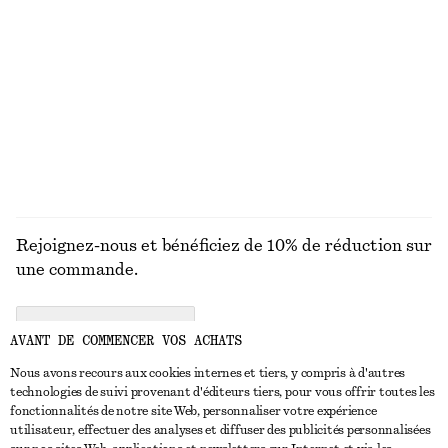
Short habillé en lin
Maillot de bain à encolure triangle
€ 69
€ 69
Nouveauté
+
1
DÉCOUVRIR TOUTES LES MAILLOTS DE BAIN
Rejoignez-nous et bénéficiez de 10% de réduction sur
une commande.
CREATE ACCOUNT
AVANT DE COMMENCER VOS ACHATS
Nous avons recours aux cookies internes et tiers, y compris à d'autres
technologies de suivi provenant d'éditeurs tiers, pour vous offrir toutes les
NOUS CONTACTER
fonctionnalités de notre site Web, personnaliser votre expérience
utilisateur, effectuer des analyses et diffuser des publicités personnalisées