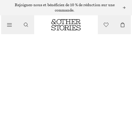
Rejoignez-nous et bénéficiez de 10 % de réduction sur une
commande.
/
MAILLOTS DE BAIN
MAILLOT DE BAIN CROISÉ DANS LE DOS
€ 69
/
VÊTEMENTS
NOIR
32
34
36
38
40
42
44
Guide des tailles
TAILLE