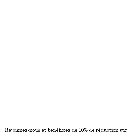
Débardeur côtelé
Maillot de bain rayé à encolure carrée
€ 35
€ 49
€ 45
€ 59
Dernière chance
Dernière chance
+
2
T-shirt en coton
Sandales Birkenstock Arizona
€ 25
€ 120
100% coton biologique
Exclusivité en ligne
+
6
Robe midi à smocks
Chaussettes volantées et côtelées
€ 39
€ 69
€ 9
Dernière chance
100% coton biologique
DÉCOUVRIR TOUTES LES MAILLOTS DE BAIN
Rejoignez-nous et bénéficiez de 10% de réduction sur