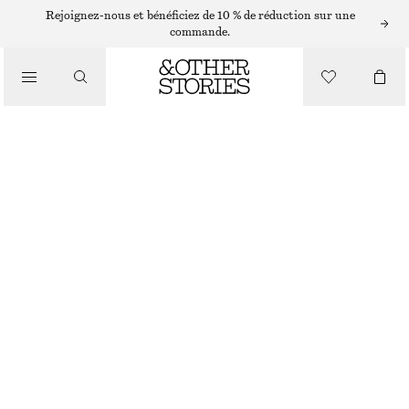
Rejoignez-nous et bénéficiez de 10 % de réduction sur une
commande.
/
MAILLOTS DE BAIN
MAILLOT DE BAIN AVEC LIENS À NOUER
€ 55
€ 69
DERNIÈRE CHANCE
/
VÊTEMENTS
BLEU FONCÉ/POIS BLANCS
32
34
36
38
40
42
44