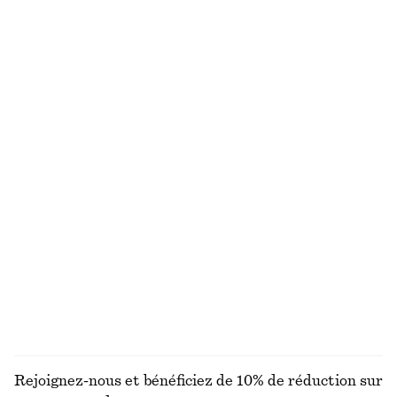
Robe midi à bretelles
Débardeur ajusté
€ 49
€ 99
€ 10
€ 19
Dernière chance
Dernière chance
Short taille haute en coton
Chemise courte à cordon de serrage
€ 22
€ 59
€ 59
€ 79
Dernière chance
Dernière chance
100% coton
100% coton
T-shirt en coton
Robe midi plissée à manches chauve-souris
€ 25
€ 45
€ 99
100% coton biologique
Dernière chance
+
7
DÉCOUVRIR TOUTES LES CHEMISES ET BLOUSES
Rejoignez-nous et bénéficiez de 10% de réduction sur