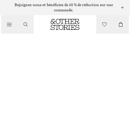
Rejoignez-nous et bénéficiez de 10 % de réduction sur une
/
commande.
CHEMISES ET BLOUSES
BLOUSE EN COTON À MANCHES BOUFFANTES
€ 49
€ 69
/
DERNIÈRE CHANCE
VÊTEMENTS
TAUPE
32
34
36
38
40
42
44