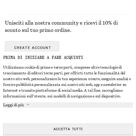
Unisciti alla nostra community e ricevi il 10% di
sconto sul tuo primo ordine.
CREATE ACCOUNT
PRIMA DI INIZIARE A FARE ACQUISTI
Utilizziamo cookie di prime e terze parti, comprese altre tecnologie di
CONTATTACI
tracciamento di editori terze parti, per offrirti tutte le funzionalità del
nostro sito web, personalizzare la tua esperienza utente, eseguire analisi e
Contattaci
Instagram
fornire pubblicità personalizzata sui nostri siti web, app e newsletter su
SERVIZIO CLIENTI
Internet e tramite piattaforme di social media. A tal fine, raccogliamo
Trova punti vendita
Pinterest
informazioni sull'utente, sui modelli di navigazione e sul dispositivo.
Pagamento
INFORMAZIONI
Affiliati
Facebook
Leggi di più
Buono Regalo
Chi siamo
Opportunità di lavoro
YouTube
Consegna
In fase di realizzazione
Stampa
TikTok
Resi e rimborsi
ACCETTA TUTTI