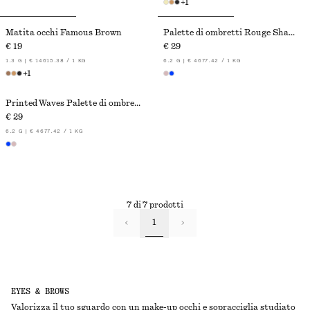
+
1
Matita occhi Famous Brown
Palette di ombretti Rouge Shadows
€ 19
€ 29
1.3 G | € 14615.38 / 1 KG
6.2 G | € 4677.42 / 1 KG
+
1
Printed Waves Palette di ombretti
€ 29
6.2 G | € 4677.42 / 1 KG
7 di 7 prodotti
1
EYES & BROWS
Valorizza il tuo sguardo con un make-up occhi e sopracciglia studiato