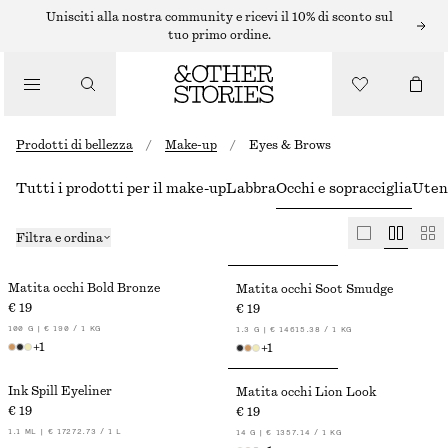
Unisciti alla nostra community e ricevi il 10% di sconto sul
tuo primo ordine.
Prodotti di bellezza
/
Make-up
/
Eyes & Brows
Tutti i prodotti per il make-up
Labbra
Occhi e sopracciglia
Utens
Filtra e ordina
Matita occhi Bold Bronze
Matita occhi Soot Smudge
€ 19
€ 19
100 G | € 190 / 1 KG
1.3 G | € 14615.38 / 1 KG
+
1
+
1
Ink Spill Eyeliner
Matita occhi Lion Look
€ 19
€ 19
1.1 ML | € 17272.73 / 1 L
14 G | € 1357.14 / 1 KG