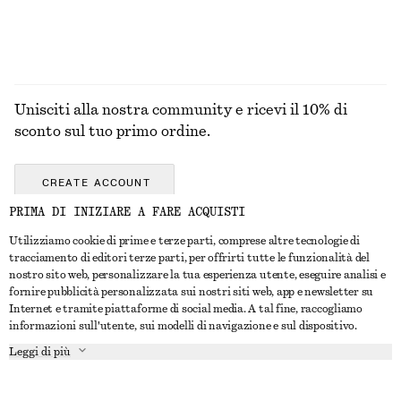
Unisciti alla nostra community e ricevi il 10% di
sconto sul tuo primo ordine.
CREATE ACCOUNT
PRIMA DI INIZIARE A FARE ACQUISTI
Utilizziamo cookie di prime e terze parti, comprese altre tecnologie di
CONTATTACI
tracciamento di editori terze parti, per offrirti tutte le funzionalità del
nostro sito web, personalizzare la tua esperienza utente, eseguire analisi e
Contattaci
Instagram
fornire pubblicità personalizzata sui nostri siti web, app e newsletter su
SERVIZIO CLIENTI
Internet e tramite piattaforme di social media. A tal fine, raccogliamo
Trova punti vendita
Pinterest
informazioni sull'utente, sui modelli di navigazione e sul dispositivo.
Pagamento
INFORMAZIONI
Affiliati
Facebook
Leggi di più
Buono Regalo
Chi siamo
Opportunità di lavoro
YouTube
Consegna