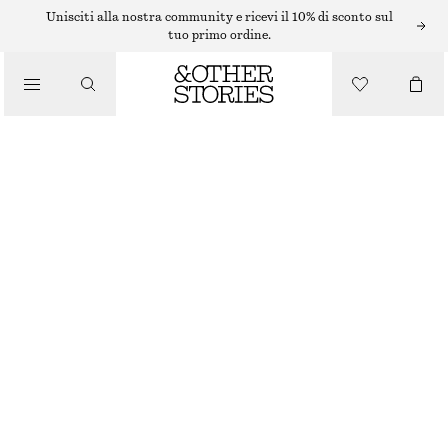
Unisciti alla nostra community e ricevi il 10% di sconto sul
tuo primo ordine.
/
MAKE-UP
/
MATITA OCCHI LION LOOK
PRODOTTI DI BELLEZZA
€ 19
14 G | € 1 357.14 / 1 KG
LION LOOK
SCEGLI LA TAGLIA