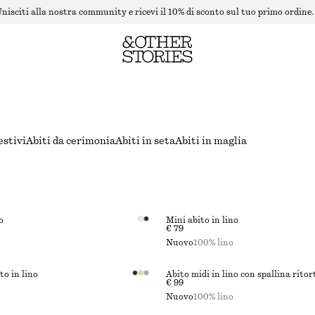
nisciti alla nostra community e ricevi il 10% di sconto sul tuo primo ordine.
estivi
Abiti da cerimonia
Abiti in seta
Abiti in maglia
o
Mini abito in lino
€ 79
Nuovo
100% lino
to in lino
Abito midi in lino con spallina ritor
€ 99
Nuovo
100% lino