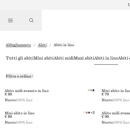
U
Abbigliamento
/
Abiti
/
Abiti in lino
Tutti gli abiti
Mini abiti
Abiti midi
Maxi abiti
Abiti in lino
Abiti 
Filtra e ordina
Abito midi svasato in lino
Mini abito in lin
€ 99
€ 79
Nuovo
100% lino
Nuovo
100% lino
+
2
Mini abito in lino
Abito midi svasa
€ 89
€ 99
Nuovo
100% lino
Nuovo
100% lino