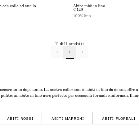
o con collo ad anello
Abito midi in lino
€ 129
100% lino
11 di 11 prodotti
1
ossare anno dopo anno. La nostra collezione di abiti in lino da donna offre una
pulite: un abito in lino nero perfetto per occasioni formali e informali. Il l
ABITI ROSSI
ABITI MARRONI
ABITI FLOREALI
 JERSEY