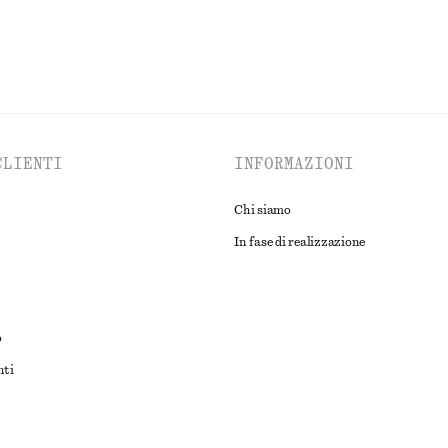
CLIENTI
INFORMAZIONI
Chi siamo
In fase di realizzazione
o
nti