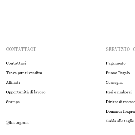
CONTATTACI
SERVIZIO 
Contattaci
Pagamento
Trova punti vendita
Buono Regalo
Affiliati
Consegna
Opportunità di lavoro
Resi e rimborsi
Stampa
Diritto di recess
Domande freque
Guida alle taglie
Instagram
Sconto studente
Pinterest