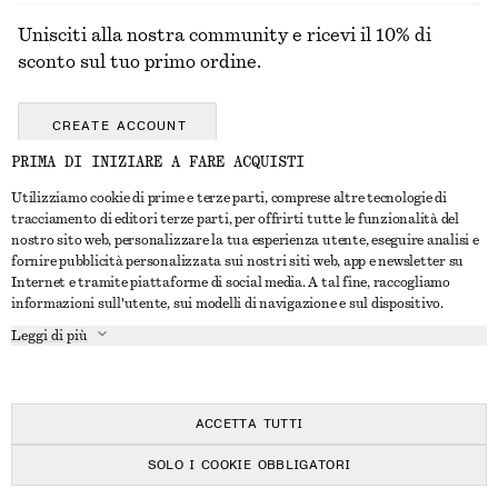
Unisciti alla nostra community e ricevi il 10% di
sconto sul tuo primo ordine.
CREATE ACCOUNT
PRIMA DI INIZIARE A FARE ACQUISTI
Utilizziamo cookie di prime e terze parti, comprese altre tecnologie di
CONTATTACI
tracciamento di editori terze parti, per offrirti tutte le funzionalità del
nostro sito web, personalizzare la tua esperienza utente, eseguire analisi e
Contattaci
Instagram
fornire pubblicità personalizzata sui nostri siti web, app e newsletter su
SERVIZIO CLIENTI
Internet e tramite piattaforme di social media. A tal fine, raccogliamo
Trova punti vendita
Pinterest
informazioni sull'utente, sui modelli di navigazione e sul dispositivo.
Pagamento
INFORMAZIONI
Affiliati
Facebook
Leggi di più
Buono Regalo
Chi siamo
Opportunità di lavoro
YouTube
Consegna
In fase di realizzazione
Stampa
TikTok
Resi e rimborsi
ACCETTA TUTTI
Diritto di recesso
SOLO I COOKIE OBBLIGATORI
Domande frequenti