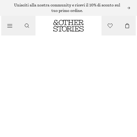
ABITI MIDI
Unisciti alla nostra community e ricevi il 10% di sconto sul
tuo primo ordine.
/
ABITI
/
ABITO MIDI SVASATO IN LINO
ABBIGLIAMENTO
€ 99
NUOVO
GIALLO CHIARO
32
34
36
38
40
42
44