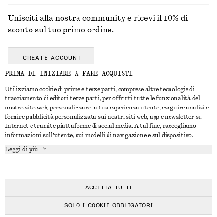
Unisciti alla nostra community e ricevi il 10% di
sconto sul tuo primo ordine.
CREATE ACCOUNT
PRIMA DI INIZIARE A FARE ACQUISTI
Utilizziamo cookie di prime e terze parti, comprese altre tecnologie di
CONTATTACI
tracciamento di editori terze parti, per offrirti tutte le funzionalità del
nostro sito web, personalizzare la tua esperienza utente, eseguire analisi e
Contattaci
Instagram
fornire pubblicità personalizzata sui nostri siti web, app e newsletter su
SERVIZIO CLIENTI
Internet e tramite piattaforme di social media. A tal fine, raccogliamo
Trova punti vendita
Pinterest
informazioni sull'utente, sui modelli di navigazione e sul dispositivo.
Pagamento
INFORMAZIONI
Affiliati
Facebook
Leggi di più
Buono Regalo
Chi siamo
Opportunità di lavoro
YouTube
Consegna
In fase di realizzazione
Stampa
TikTok
Resi e rimborsi
ACCETTA TUTTI
Diritto di recesso
SOLO I COOKIE OBBLIGATORI
Domande frequenti