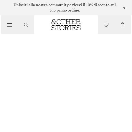
Unisciti alla nostra community e ricevi il 10% di sconto sul
tuo primo ordine.
/
MAGLIERIA
MAGLIONE IN MISTO ALPACA
/
ABBIGLIAMENTO
€ 45
€ 79
ULTIMA OCCASIONE
RIGHE AZZURRO/BIANCO
XS
S
M
L