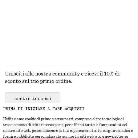
MAGLIERIA
ABITI
ACCESSORI
GIACCHE E
CAPPOTTI
Unisciti alla nostra community e ricevi il 10% di
sconto sul tuo primo ordine.
CREATE ACCOUNT
PRIMA DI INIZIARE A FARE ACQUISTI
Utilizziamo cookie di prime e terze parti, comprese altre tecnologie di
CONTATTACI
tracciamento di editori terze parti, per offrirti tutte le funzionalità del
nostro sito web, personalizzare la tua esperienza utente, eseguire analisi e
Contattaci
Instagram
fornire pubblicità personalizzata sui nostri siti web, app e newsletter su