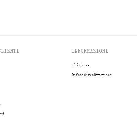
CLIENTI
INFORMAZIONI
Chi siamo
In fase di realizzazione
o
nti