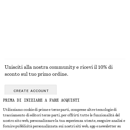
Abito midi in raso senza maniche
Maglione a coste con collo a lupetto
€ 99
€ 99
Nuovo
Nuovo
+
8
ESPLORA TUTTI I PRODOTTI NELLA CATEGORIA
TUTE
Unisciti alla nostra community e ricevi il 10% di
sconto sul tuo primo ordine.
CREATE ACCOUNT
PRIMA DI INIZIARE A FARE ACQUISTI
Utilizziamo cookie di prime e terze parti, comprese altre tecnologie di
CONTATTACI
tracciamento di editori terze parti, per offrirti tutte le funzionalità del
nostro sito web, personalizzare la tua esperienza utente, eseguire analisi e
Contattaci
Instagram
fornire pubblicità personalizzata sui nostri siti web, app e newsletter su
SERVIZIO CLIENTI