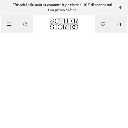
Unisciti alla nostra community e ricevi il 10% di sconto sul
tuo primo ordine.
TUTE
/
ABBIGLIAMENTO
TUTA UTILITY CON CINTURA
€ 149
MARRONE SCURO
32
34
36
38
40
42
44
Guida alle taglie
TAGLIA