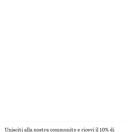
Penny loafer in pelle
Mini abito in lino
€ 129
€ 79
Nuovo
Nuovo
+
4
100% lino
Abito midi in raso senza maniche
Camicia in cotone con vita aderente
€ 99
€ 89
Nuovo
+
7
100% cotone
T-shirt girocollo in cotone
Abito midi drappeggiato
€ 25
€ 129
100% cotone biologico
Nuovo
+
9
ESPLORA TUTTI I PRODOTTI NELLA CATEGORIA
SCIARPE
Unisciti alla nostra community e ricevi il 10% di