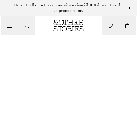
Unisciti alla nostra community e ricevi il 10% di sconto sul
tuo primo ordine.
SCIARPE
/
ACCESSORI
SCIARPA IN CASHMERE
€ 89
ESAURITO
CREMA
+
14
28X170
Guida alle taglie
TAGLIA