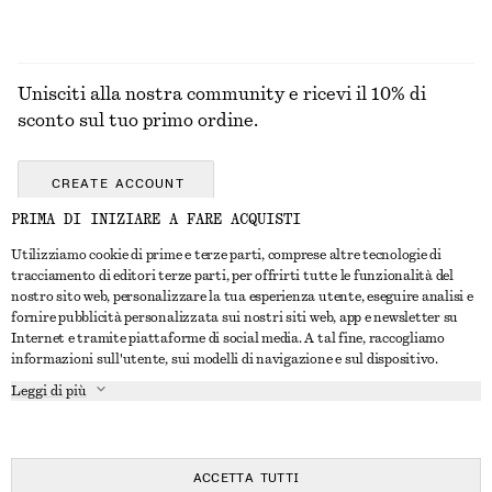
Unisciti alla nostra community e ricevi il 10% di
sconto sul tuo primo ordine.
CREATE ACCOUNT
PRIMA DI INIZIARE A FARE ACQUISTI
Utilizziamo cookie di prime e terze parti, comprese altre tecnologie di
CONTATTACI
tracciamento di editori terze parti, per offrirti tutte le funzionalità del
nostro sito web, personalizzare la tua esperienza utente, eseguire analisi e
Contattaci
Instagram
fornire pubblicità personalizzata sui nostri siti web, app e newsletter su
SERVIZIO CLIENTI
Internet e tramite piattaforme di social media. A tal fine, raccogliamo
Trova punti vendita
Pinterest
informazioni sull'utente, sui modelli di navigazione e sul dispositivo.
Pagamento
INFORMAZIONI
Affiliati
Facebook
Leggi di più
Buono Regalo
Chi siamo
Opportunità di lavoro
YouTube
Consegna
In fase di realizzazione
Stampa
TikTok
Resi e rimborsi
ACCETTA TUTTI