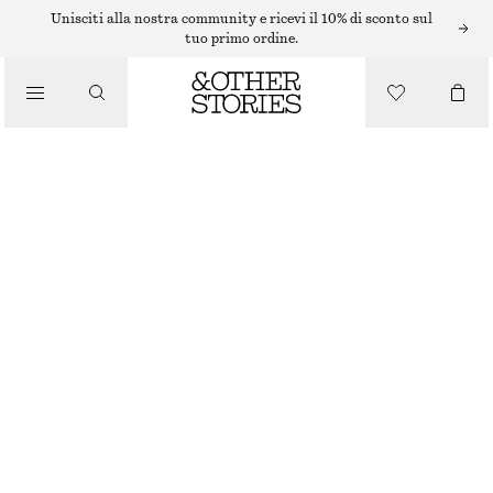
Unisciti alla nostra community e ricevi il 10% di sconto sul
tuo primo ordine.
ABBIGLIAMENTO
CALZINI IN CASHMERE
€ 39
ESAURITO
BORDEAUX
+
9
36/38
39/41
Guida alle taglie
TAGLIA