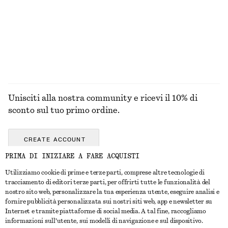
Unisciti alla nostra community e ricevi il 10% di
sconto sul tuo primo ordine.
CREATE ACCOUNT
PRIMA DI INIZIARE A FARE ACQUISTI
Utilizziamo cookie di prime e terze parti, comprese altre tecnologie di
CONTATTACI
tracciamento di editori terze parti, per offrirti tutte le funzionalità del
nostro sito web, personalizzare la tua esperienza utente, eseguire analisi e
Contattaci
Instagram
fornire pubblicità personalizzata sui nostri siti web, app e newsletter su
SERVIZIO CLIENTI
Internet e tramite piattaforme di social media. A tal fine, raccogliamo
Trova punti vendita
Pinterest
informazioni sull'utente, sui modelli di navigazione e sul dispositivo.
Pagamento