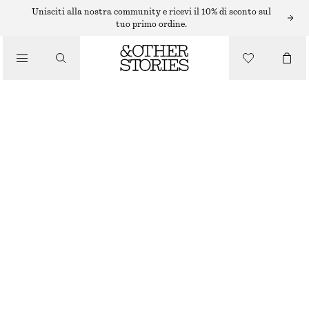
Unisciti alla nostra community e ricevi il 10% di sconto sul
tuo primo ordine.
/
MAGLIERIA
MAGLIONE BOXY
/
ABBIGLIAMENTO
€ 59
GRIGIO SCURO
XS
S
M
L
Guida alle taglie
TAGLIA