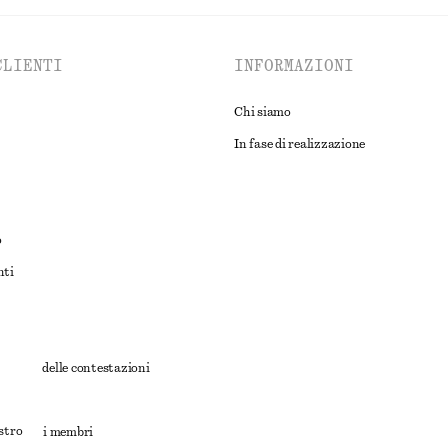
CLIENTI
INFORMAZIONI
Chi siamo
In fase di realizzazione
o
nti
rnativa delle contestazioni
ioni
ostro
ioni per i membri