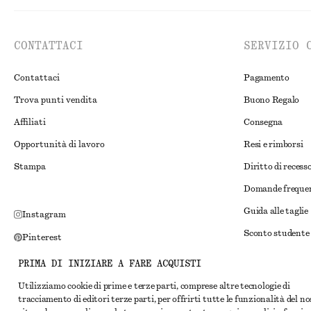
CONTATTACI
SERVIZIO 
Contattaci
Pagamento
Trova punti vendita
Buono Regalo
Affiliati
Consegna
Opportunità di lavoro
Resi e rimborsi
Stampa
Diritto di recess
Domande freque
Guida alle taglie
Instagram
Sconto studente
Pinterest
Risoluzione alte
Facebook
PRIMA DI INIZIARE A FARE ACQUISTI
Termini e condiz
YouTube
Utilizziamo cookie di prime e terze parti, comprese altre tecnologie di
tracciamento di editori terze parti, per offrirti tutte le funzionalità del n
Termini e condiz
TikTok