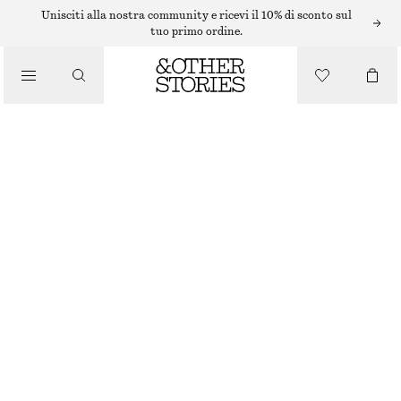
OCCHIALI DA SOLE
Unisciti alla nostra community e ricevi il 10% di sconto sul
tuo primo ordine.
OCCHIALI DA SOLE CLASSICI CON MONTATURA TONDA
/
ACCESSORI
€ 25
ESAURITO
VERDE
ONESIZE
TAGLIA