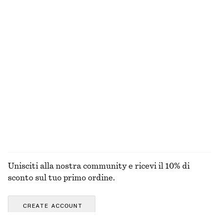
+
1
Giacca corta con zip sul davanti
Ballerine in pelle scamosciata
€ 129
€ 99
Nuovo
Giacca utility oversize
T-shirt girocollo in cotone
€ 249
€ 25
Nuovo
100% cotone biologico
+
10
ESPLORA TUTTI I PRODOTTI NELLA CATEGORIA
OCCHIALI DA SOLE
Unisciti alla nostra community e ricevi il 10% di
sconto sul tuo primo ordine.
CREATE ACCOUNT