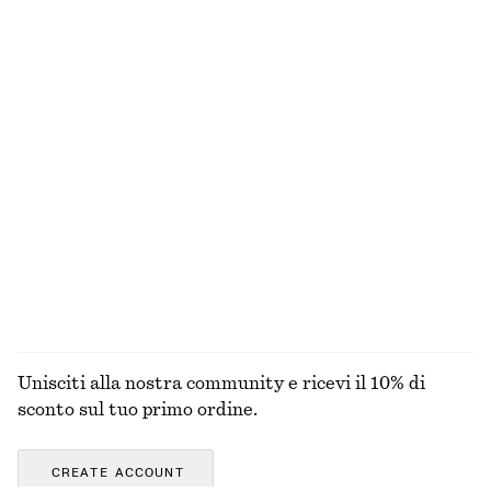
Pantaloni a gamba larga
Canotta in maglia
€ 89
€ 49
Camicia affusolata
Sandali con anello in pelle
€ 59
€ 119
Nuovo
100% cotone
ESPLORA TUTTI I PRODOTTI NELLA CATEGORIA
SANDALI
Unisciti alla nostra community e ricevi il 10% di
sconto sul tuo primo ordine.
CREATE ACCOUNT