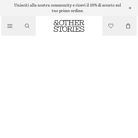
SANDALI PIATTI
Unisciti alla nostra community e ricevi il 10% di sconto sul
tuo primo ordine.
/
SANDALI
SANDALI SLINGBACK IN PELLE
€ 119
/
SCARPE
BORDEAUX
35
36
37
38
39
40
41
42
Guida alle taglie
TAGLIA