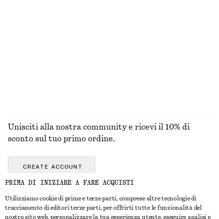
Abito in cotone a maglia aperta
Abito midi svasato in lino
€ 79
€ 99
Nuovo
Nuovo
100% cotone
100% lino
ESPLORA TUTTI I PRODOTTI NELLA CATEGORIA
GIOIELLI
Unisciti alla nostra community e ricevi il 10% di
sconto sul tuo primo ordine.
CREATE ACCOUNT
PRIMA DI INIZIARE A FARE ACQUISTI
Utilizziamo cookie di prime e terze parti, comprese altre tecnologie di
CONTATTACI
tracciamento di editori terze parti, per offrirti tutte le funzionalità del
nostro sito web, personalizzare la tua esperienza utente, eseguire analisi e