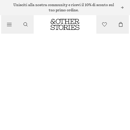
BRACCIALI
Unisciti alla nostra community e ricevi il 10% di sconto sul
tuo primo ordine.
/
GIOIELLI
BRACCIALE RIGIDO IN RESINA E METALLO A CONTRASTO
/
€ 29
ACCESSORI
ROSSO/ORO
XS/S
M/L
Guida alle taglie
TAGLIA