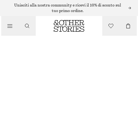
ABITI IN MAGLIA
Unisciti alla nostra community e ricevi il 10% di sconto sul
tuo primo ordine.
/
ABITI
ABITO LUNGO IN MAGLIA A COSTE
/
€ 99
ABBIGLIAMENTO
VIOLA/MARRONE
XS
S
M
L
Guida alle taglie
TAGLIA