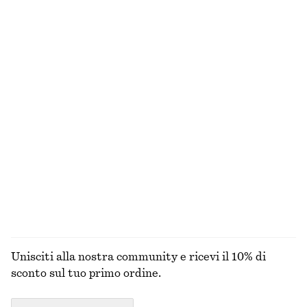
€ 35
€ 129
Nuovo
+
1
Abito midi lavorato a maglia
Abito midi in raso senza maniche
€ 79
€ 99
Nuovo
+
8
Costume da bagno con scollo squadrato
Collana a catena con maglie chunky
€ 59
€ 39
Esclusiva online
ESPLORA TUTTI I PRODOTTI NELLA CATEGORIA
ABITI
Unisciti alla nostra community e ricevi il 10% di
sconto sul tuo primo ordine.