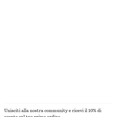
Pantaloni pull on in raso
Pantaloni in twill di cotone con coulisse
€ 89
€ 79
100% cotone
+
1
Giacca utility oversize con coulisse
Abito midi svasato in lino
€ 149
€ 99
100% cotone
Nuovo
100% lino
T-shirt girocollo in cotone
Pantaloni dritti con pieghe pressate
€ 25
€ 79
100% cotone
+
2
+
10
ESPLORA TUTTI I PRODOTTI NELLA CATEGORIA
BLUSE E CAMICIE
Unisciti alla nostra community e ricevi il 10% di