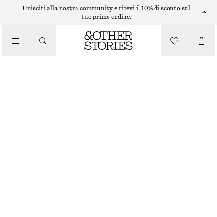
Unisciti alla nostra community e ricevi il 10% di sconto sul
/
tuo primo ordine.
BLUSE E CAMICIE
CAMICIA IN POPELINE DI COTONE CON COULISSE
/
€ 79
ABBIGLIAMENTO
BLU/RIGHE
XS
S
M
L
Guida alle taglie
TAGLIA