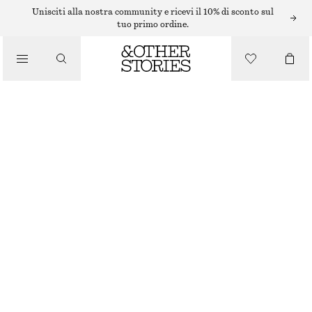
Unisciti alla nostra community e ricevi il 10% di sconto sul
/
tuo primo ordine.
BLUSE E CAMICIE
CAMICIA IN COTONE CON CINTURA
/
€ 79
ABBIGLIAMENTO
NUOVO
BIANCO
XS
S
M
L