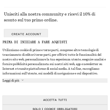
Unisciti alla nostra community e ricevi il 10% di
sconto sul tuo primo ordine.
CREATE ACCOUNT
PRIMA DI INIZIARE A FARE ACQUISTI
Utilizziamo cookie di prime e terze parti, comprese altre tecnologie di
CONTATTACI
tracciamento di editori terze parti, per offrirti tutte le funzionalità del
nostro sito web, personalizzare la tua esperienza utente, eseguire analisi e
Contattaci
Instagram
fornire pubblicità personalizzata sui nostri siti web, app e newsletter su
SERVIZIO CLIENTI
Internet e tramite piattaforme di social media. A tal fine, raccogliamo
Trova punti vendita
Pinterest
informazioni sull'utente, sui modelli di navigazione e sul dispositivo.
Pagamento
INFORMAZIONI
Affiliati
Facebook
Leggi di più
Buono Regalo
Chi siamo
Opportunità di lavoro
YouTube
Consegna
In fase di realizzazione
Stampa
TikTok
Resi e rimborsi
ACCETTA TUTTI
Diritto di recesso
SOLO I COOKIE OBBLIGATORI