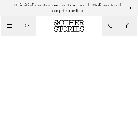
Unisciti alla nostra community e ricevi il 10% di sconto sul
tuo primo ordine.
/
PANTALONI
/
SHORTS IN DENIM AL GINOCCHIO
ABBIGLIAMENTO
€ 49
€ 79
ULTIMA OCCASIONE
ÉCRU
32
34
36
38
40
42
44