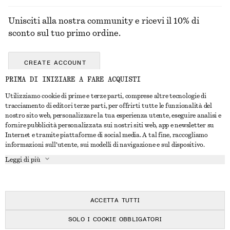
Unisciti alla nostra community e ricevi il 10% di
sconto sul tuo primo ordine.
CREATE ACCOUNT
PRIMA DI INIZIARE A FARE ACQUISTI
Utilizziamo cookie di prime e terze parti, comprese altre tecnologie di
CONTATTACI
tracciamento di editori terze parti, per offrirti tutte le funzionalità del
nostro sito web, personalizzare la tua esperienza utente, eseguire analisi e
Contattaci
Instagram
fornire pubblicità personalizzata sui nostri siti web, app e newsletter su
SERVIZIO CLIENTI
Internet e tramite piattaforme di social media. A tal fine, raccogliamo
Trova punti vendita
Pinterest
informazioni sull'utente, sui modelli di navigazione e sul dispositivo.
Pagamento
INFORMAZIONI
Affiliati
Facebook
Leggi di più
Buono Regalo
Chi siamo
Opportunità di lavoro
YouTube
Consegna
In fase di realizzazione
Stampa
TikTok
Resi e rimborsi
ACCETTA TUTTI
Diritto di recesso
SOLO I COOKIE OBBLIGATORI
Domande frequenti