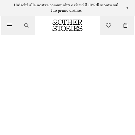
Unisciti alla nostra community e ricevi il 10% di sconto sul
tuo primo ordine.
/
FRAGRANZA
EAU DE TOILETTE PINK NOON
/
PRODOTTI DI BELLEZZA
€ 35
50 ML | € 700 / 1 L
PINK NOON
+
15
SCEGLI LA TAGLIA
Trova in negozio