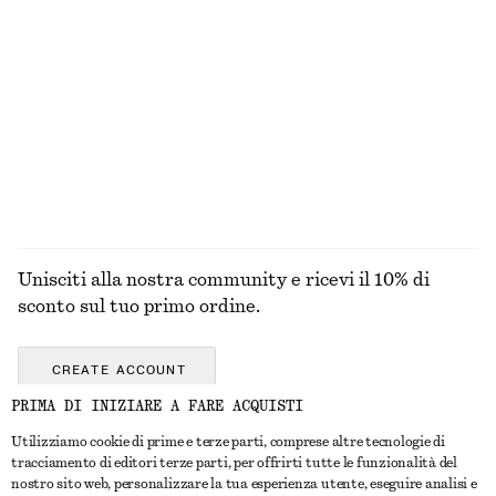
Occhiali da sole con montatura ovale
Camicia in cotone con cintura
€ 35
€ 79
Nuovo
+
1
100% cotone
ESPLORA TUTTI I PRODOTTI NELLA CATEGORIA
FRAGRANZA
Unisciti alla nostra community e ricevi il 10% di
sconto sul tuo primo ordine.
CREATE ACCOUNT
PRIMA DI INIZIARE A FARE ACQUISTI
Utilizziamo cookie di prime e terze parti, comprese altre tecnologie di
CONTATTACI
tracciamento di editori terze parti, per offrirti tutte le funzionalità del
nostro sito web, personalizzare la tua esperienza utente, eseguire analisi e