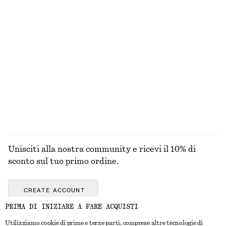
50 ML | € 700 / 1 L
6 ML | € 3166.67 / 1 L
Esclusiva online
13 profumi
15 profumi
Cardigan oversize in misto mohair
Smalto per unghie Bright Tomato
€ 129
€ 12
10 ML | € 1200 / 1 L
+
17
ESPLORA TUTTI I PRODOTTI NELLA CATEGORIA
FRAGRANZA
Unisciti alla nostra community e ricevi il 10% di
sconto sul tuo primo ordine.
CREATE ACCOUNT
PRIMA DI INIZIARE A FARE ACQUISTI
Utilizziamo cookie di prime e terze parti, comprese altre tecnologie di