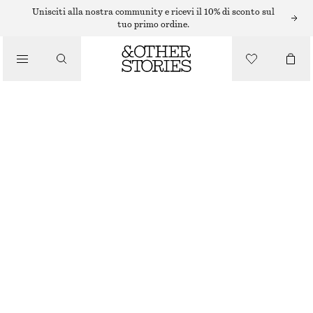
Unisciti alla nostra community e ricevi il 10% di sconto sul
tuo primo ordine.
/
FRAGRANZA
MINI ACQUA PROFUMATA PINK NOON
/
€ 9
PRODOTTI DI BELLEZZA
50 G | € 180 / 1 KG
PINK NOON
+
10
SCEGLI LA TAGLIA
Trova in negozio