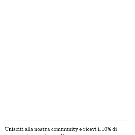
Mini abito con volant
Maglia con lavorazione a coste e spalla scoperta
€ 39
€ 79
€ 19
€ 49
Ultima occasione
Ultima occasione
100% cotone
Abito midi con ampia scollatura
Abito midi in cotone con lavorazione smock
€ 35
€ 89
€ 79
Ultima occasione
100% cotone
Shorts pull on in raso
Mini abito bouclé con collo a lupetto
€ 29
€ 59
€ 59
€ 119
Ultima occasione
Ultima occasione
ESPLORA TUTTI I PRODOTTI NELLA CATEGORIA
ABITI
Unisciti alla nostra community e ricevi il 10% di