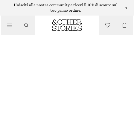
MINI ABITI
Unisciti alla nostra community e ricevi il 10% di sconto sul
tuo primo ordine.
/
ABITI
/
MINI ABITO CON BALZA
ABBIGLIAMENTO
€ 25
€ 69
ESAURITO
BLU CIELO
XS
S
M
L