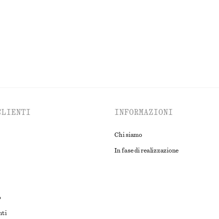
ESPLORA TUTTI I PRODOTTI NELLA CATEGORIA TOP E T-SHIRT
CLIENTI
INFORMAZIONI
Chi siamo
In fase di realizzazione
o
nti