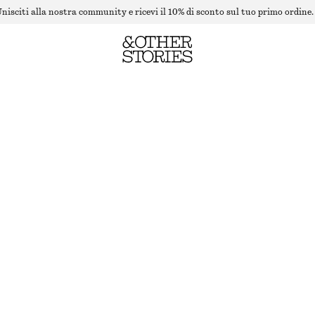
nisciti alla nostra community e ricevi il 10% di sconto sul tuo primo ordine.
MAGLIA CON LAVORAZIONE A COSTE E SPALLA SCOPERTA
ULTIMA OCCASIONE
ROSSO
XS
S
M
L
Guida alle taglie
TAGLIA