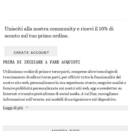
Unisciti alla nostra community e ricevi il 10% di
sconto sul tuo primo ordine.
CREATE ACCOUNT
PRIMA DI INIZIARE A FARE ACQUISTI
Utilizziamo cookie di prime e terze parti, comprese altre tecnologie di
CONTATTACI
tracciamento di editori terze parti, per offrirti tutte le funzionalità del
nostro sito web, personalizzare la tua esperienza utente, eseguire analisi e
Contattaci
Instagram
fornire pubblicità personalizzata sui nostri siti web, app e newsletter su
SERVIZIO CLIENTI
Internet e tramite piattaforme di social media. A tal fine, raccogliamo
Trova punti vendita
Pinterest
informazioni sull'utente, sui modelli di navigazione e sul dispositivo.
Pagamento
INFORMAZIONI
Affiliati
Facebook
Leggi di più
Buono Regalo
Chi siamo
Opportunità di lavoro
YouTube
Consegna
In fase di realizzazione
Stampa
TikTok
Resi e rimborsi