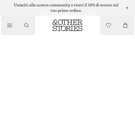
MINI ABITI
Unisciti alla nostra community e ricevi il 10% di sconto sul
tuo primo ordine.
/
ABITI
/
MINI ABITO CON MANICHE A SBUFFO
ABBIGLIAMENTO
€ 29
€ 79
ULTIMA OCCASIONE
BIANCO
XS
S
M
L