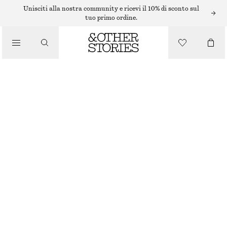
/
Unisciti alla nostra community e ricevi il 10% di sconto sul
CURA DEL CORPO
tuo primo ordine.
CREMA MANI MIAMI MUSE
/
PRODOTTI DI BELLEZZA
€ 7
30 ML | € 233.33 / 1 L
MIAMI MUSE
+
10
SCEGLI LA TAGLIA
Trova in negozio