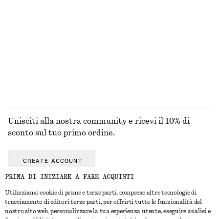
ACCESSORI
LABBRA
OCCHI E
UNGHIE
SOPRACCIGLIA
Unisciti alla nostra community e ricevi il 10% di
sconto sul tuo primo ordine.
CREATE ACCOUNT
PRIMA DI INIZIARE A FARE ACQUISTI
Utilizziamo cookie di prime e terze parti, comprese altre tecnologie di
CONTATTACI
tracciamento di editori terze parti, per offrirti tutte le funzionalità del
nostro sito web, personalizzare la tua esperienza utente, eseguire analisi e