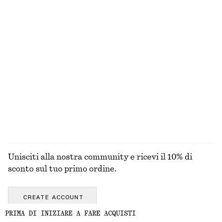
ACCESSORI
LABBRA
OCCHI E
UNGHIE
SOPRACCIGLIA
Unisciti alla nostra community e ricevi il 10% di
sconto sul tuo primo ordine.
CREATE ACCOUNT
PRIMA DI INIZIARE A FARE ACQUISTI