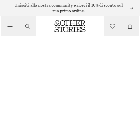
/
Unisciti alla nostra community e ricevi il 10% di sconto sul
CURA DEL CORPO
tuo primo ordine.
SAPONE PER LE MANI SICILIAN SUNRISE
/
€ 10
PRODOTTI DI BELLEZZA
300 G | € 33.33 / 1 KG
SICILIAN SUNRISE
+
10
SCEGLI LA TAGLIA
Trova in negozio