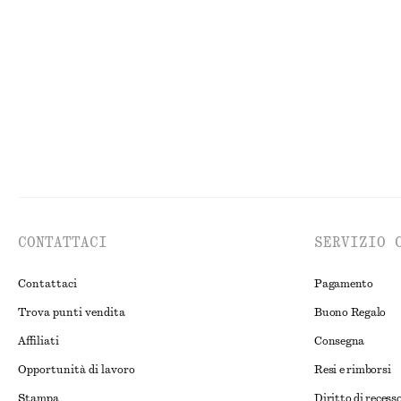
Camicia in cotone con vita aderente
Giacca utility o
€ 89
€ 249
Nuovo
100% cotone
Nuovo
CONTATTACI
SERVIZIO 
Contattaci
Pagamento
Trova punti vendita
Buono Regalo
Affiliati
Consegna
Opportunità di lavoro
Resi e rimborsi
Stampa
Diritto di recess