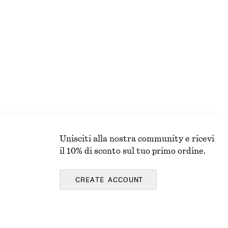
Cardigan rilassato in lana e cotone
€ 69
Nuovo
Lana-cotone
Unisciti alla nostra community e ricevi
il 10% di sconto sul tuo primo ordine.
CREATE ACCOUNT