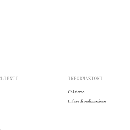
versize
Abito midi drappeggiato
€ 129
Nuovo
ESPLORA TUTTI I PRODOTTI NELLA CATEGORIA GIOIELLI
CLIENTI
INFORMAZIONI
Chi siamo
In fase di realizzazione
o