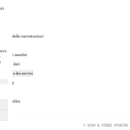
nti
rnativa delle contestazioni
ioni
ostro
ioni per i membri
e
e
ione dei dati
cookie e dei servizi
a privacy
rvizio
accessibilità
© 2026 & OTHER STORIES