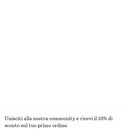
Abito midi in maglia a coste
Mini shorts jacquard con finiture in pizzo
€ 39
€ 79
€ 35
€ 59
Ultima occasione
Ultima occasione
100% cotone
Chemisier a vita bassa
Abito midi a coste
€ 39
€ 99
€ 35
€ 69
Ultima occasione
Ultima occasione
T-shirt velata in maglia
Abito midi in lino
€ 25
€ 59
€ 45
€ 99
Ultima occasione
Ultima occasione
100% lino
ESPLORA TUTTI I PRODOTTI NELLA CATEGORIA
ABITI
Unisciti alla nostra community e ricevi il 10% di
sconto sul tuo primo ordine.