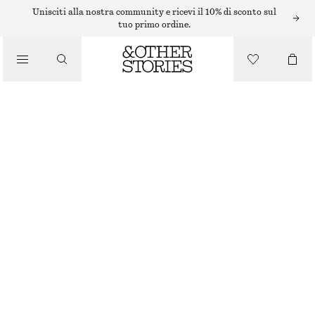
MINI ABITI
Unisciti alla nostra community e ricevi il 10% di sconto sul
tuo primo ordine.
/
ABITI
/
MINI CHEMISIER JACQUARD
ABBIGLIAMENTO
€ 39
€ 79
ULTIMA OCCASIONE
MARRONE SCURO
32
34
36
38
40
42
44