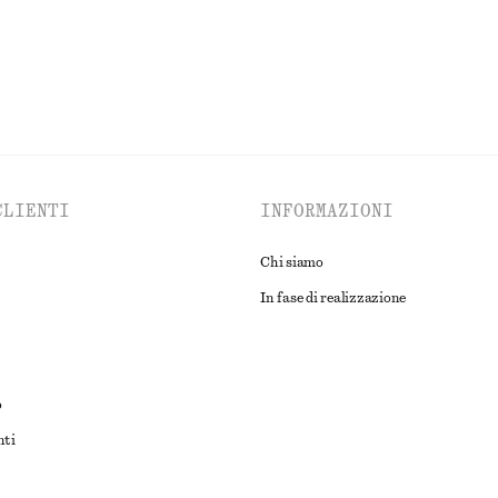
ESPLORA TUTTI I PRODOTTI NELLA CATEGORIA TOP E T-SHIRT
CLIENTI
INFORMAZIONI
Chi siamo
In fase di realizzazione
o
nti