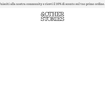
nisciti alla nostra community e ricevi il 10% di sconto sul tuo primo ordine.
GILET IN MAGLIA CON BASCHINA
ESAURITO
BIANCO
XS
S
M
L
Guida alle taglie
TAGLIA