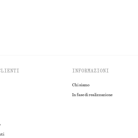
ESPLORA TUTTI I PRODOTTI NELLA CATEGORIA BORSE TOTE
CLIENTI
INFORMAZIONI
Chi siamo
In fase di realizzazione
o
nti