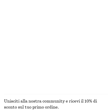
Occhiali da sole in stile aviatore oversize
Abito midi in raso senza maniche
€ 45
€ 99
Nuovo
+
8
Mini abito in lino
Canotta in cotone a coste
€ 79
€ 22
Nuovo
+
1
100% lino
Collana a catena lucida
Blusa scultorea con coulisse
€ 25
€ 59
ESPLORA TUTTI I PRODOTTI NELLA CATEGORIA
BORSE TOTE
Unisciti alla nostra community e ricevi il 10% di
sconto sul tuo primo ordine.