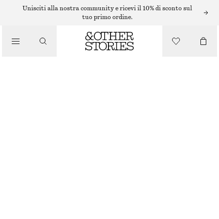
Unisciti alla nostra community e ricevi il 10% di sconto sul
tuo primo ordine.
BORSE TOTE
/
BORSA TOTE IN PELLE INTRECCIATA
BORSE
€ 229
RUGGINE
ONESIZE
TAGLIA