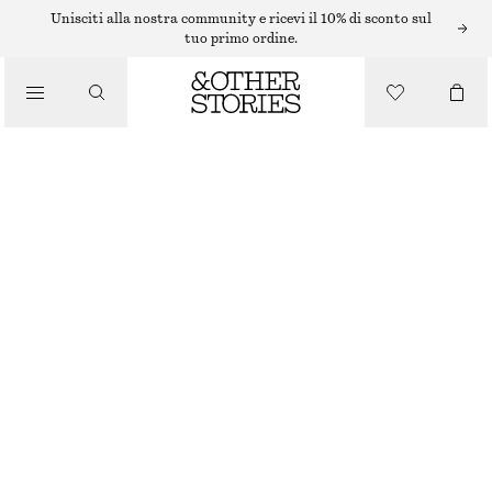
Unisciti alla nostra community e ricevi il 10% di sconto sul
tuo primo ordine.
CINTURE
/
ACCESSORI
CINTURA IN PELLE
€ 39
ESAURITO
MARRONE
XS
S
M
L