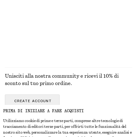
Penny loafer in pelle
Abito lungo con pannelli
€ 129
€ 99
Nuovo
+
4
ESPLORA TUTTI I PRODOTTI NELLA CATEGORIA
CINTURE
Unisciti alla nostra community e ricevi il 10% di
sconto sul tuo primo ordine.
CREATE ACCOUNT
PRIMA DI INIZIARE A FARE ACQUISTI
Utilizziamo cookie di prime e terze parti, comprese altre tecnologie di
CONTATTACI
tracciamento di editori terze parti, per offrirti tutte le funzionalità del
nostro sito web, personalizzare la tua esperienza utente, eseguire analisi e