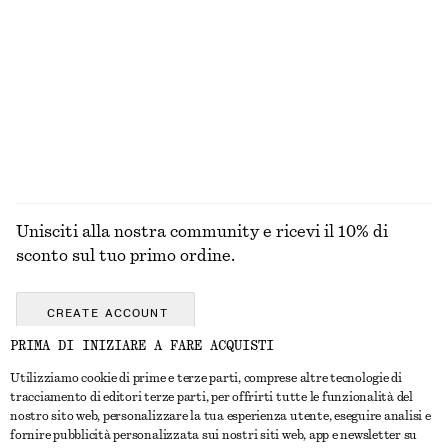
T-shirt a coste
T-shirt boxy in cotone
€ 25
€ 25
100% cotone biologico
+
5
+
5
ESPLORA TUTTI I PRODOTTI NELLA CATEGORIA
CINTURE
Unisciti alla nostra community e ricevi il 10% di
sconto sul tuo primo ordine.
CREATE ACCOUNT
PRIMA DI INIZIARE A FARE ACQUISTI
Utilizziamo cookie di prime e terze parti, comprese altre tecnologie di
CONTATTACI
tracciamento di editori terze parti, per offrirti tutte le funzionalità del
nostro sito web, personalizzare la tua esperienza utente, eseguire analisi e
Contattaci
Instagram
fornire pubblicità personalizzata sui nostri siti web, app e newsletter su
SERVIZIO CLIENTI