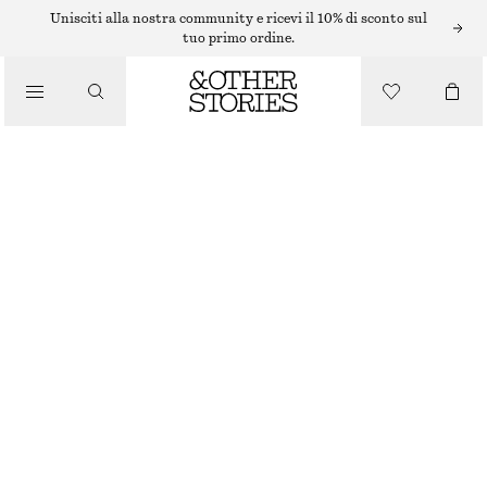
Unisciti alla nostra community e ricevi il 10% di sconto sul
tuo primo ordine.
CINTURE
/
ACCESSORI
CINTURA IN PELLE CON FIBBIA EFFETTO COCCODRILLO
€ 49
MARRONE/MOTIVO COCCODRILLO
XS/S
M/L
Guida alle taglie
TAGLIA