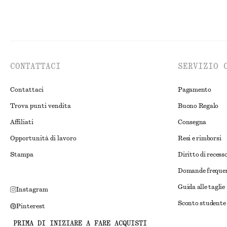
CONTATTACI
SERVIZIO 
Contattaci
Pagamento
Trova punti vendita
Buono Regalo
Affiliati
Consegna
Opportunità di lavoro
Resi e rimborsi
Stampa
Diritto di recess
Domande freque
Guida alle taglie
Instagram
Sconto studente
Pinterest
Risoluzione alte
Facebook
PRIMA DI INIZIARE A FARE ACQUISTI