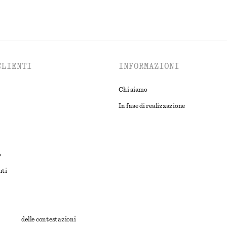
CLIENTI
INFORMAZIONI
Chi siamo
In fase di realizzazione
o
nti
rnativa delle contestazioni