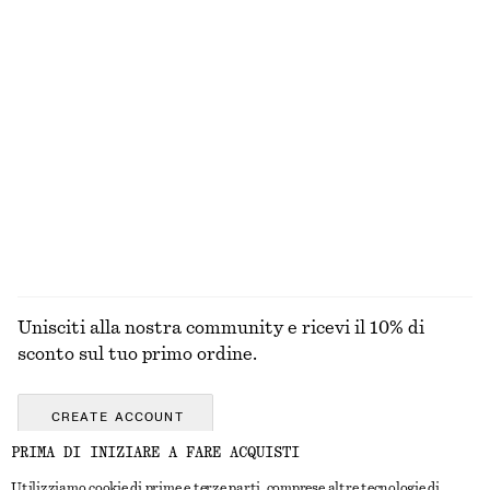
Chemisier a vita bassa
Abito midi con coulisse
€ 49
€ 99
€ 49
€ 89
Ultima occasione
Ultima occasione
Mini chemisier jacquard
Maxi abito a coste con zip
€ 39
€ 79
€ 39
€ 99
Ultima occasione
Ultima occasione
100% cotone
ESPLORA TUTTI I PRODOTTI NELLA CATEGORIA
SCARPE PIATTE
Unisciti alla nostra community e ricevi il 10% di
sconto sul tuo primo ordine.
CREATE ACCOUNT
PRIMA DI INIZIARE A FARE ACQUISTI
Utilizziamo cookie di prime e terze parti, comprese altre tecnologie di