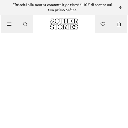
Unisciti alla nostra community e ricevi il 10% di sconto sul
SCARPE PIATTE
tuo primo ordine.
BALLERINE IN PELLE SCAMOSCIATA
/
SCARPE
€ 39
€ 99
ESAURITO
PELLE SCAMOSCIATA GIALLA
36
37
38
39
40
41
42