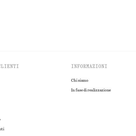
CLIENTI
INFORMAZIONI
Chi siamo
In fase di realizzazione
o
nti