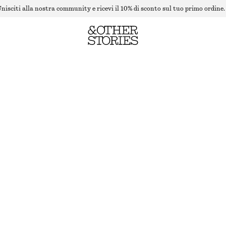
nisciti alla nostra community e ricevi il 10% di sconto sul tuo primo ordine.
CARDIGAN IN LANA MERINO CON LAVORAZIONE A COSTE
ESAURITO
BIANCO
XS
S
M
L
Guida alle taglie
TAGLIA