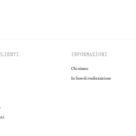
CLIENTI
INFORMAZIONI
Chi siamo
In fase di realizzazione
o
nti