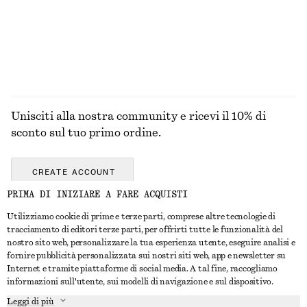
Unisciti alla nostra community e ricevi il 10% di
sconto sul tuo primo ordine.
CREATE ACCOUNT
PRIMA DI INIZIARE A FARE ACQUISTI
Utilizziamo cookie di prime e terze parti, comprese altre tecnologie di
CONTATTACI
tracciamento di editori terze parti, per offrirti tutte le funzionalità del
nostro sito web, personalizzare la tua esperienza utente, eseguire analisi e
Contattaci
Instagram
fornire pubblicità personalizzata sui nostri siti web, app e newsletter su
SERVIZIO CLIENTI
Internet e tramite piattaforme di social media. A tal fine, raccogliamo
Trova punti vendita
Pinterest
informazioni sull'utente, sui modelli di navigazione e sul dispositivo.
Pagamento
INFORMAZIONI
Affiliati
Facebook
Leggi di più