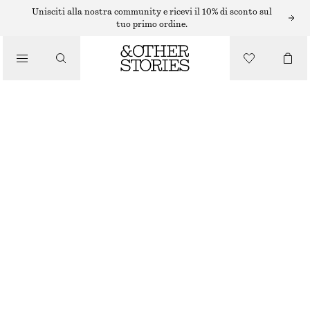
TOP E T-SHIRT
Unisciti alla nostra community e ricevi il 10% di sconto sul
tuo primo ordine.
/
ABBIGLIAMENTO
BODY CON SCOLLO ALL'AMERICANA E SCHIENA SCOPERTA
€ 45
ARANCIONE BRILLANTE
XS
S
M
L
Guida alle taglie
TAGLIA