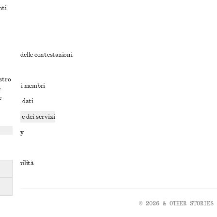
nti
rnativa delle contestazioni
ioni
ostro
ioni per i membri
e
e
ione dei dati
cookie e dei servizi
a privacy
rvizio
accessibilità
© 2026 & OTHER STORIES