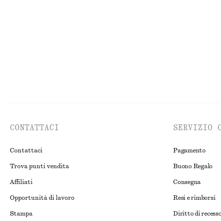
€ 17
€ 35
€ 49
€ 129
Ultima occasione
Ultima occasion
CONTATTACI
SERVIZIO 
Contattaci
Pagamento
Trova punti vendita
Buono Regalo
Affiliati
Consegna
Opportunità di lavoro
Resi e rimborsi
Stampa
Diritto di recess