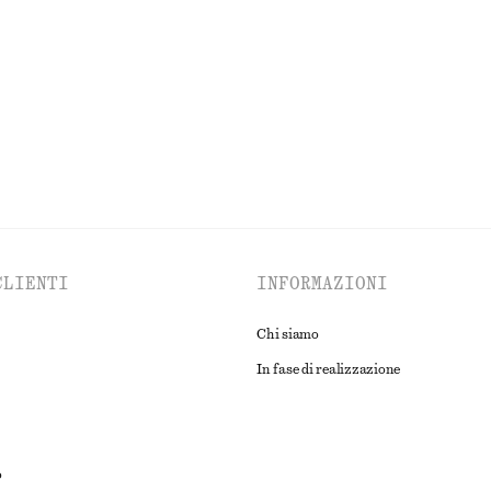
€ 45
€ 89
e
Ultima occasione
ESPLORA TUTTI I PRODOTTI NELLA CATEGORIA OCCHIALI DA SOL
CLIENTI
INFORMAZIONI
Chi siamo
In fase di realizzazione
o