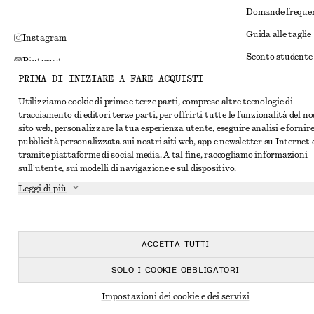
Domande freque
Guida alle taglie
Instagram
Sconto studente
Pinterest
PRIMA DI INIZIARE A FARE ACQUISTI
Risoluzione alte
Facebook
Utilizziamo cookie di prime e terze parti, comprese altre tecnologie di
Termini e condiz
YouTube
tracciamento di editori terze parti, per offrirti tutte le funzionalità del n
Termini e condiz
sito web, personalizzare la tua esperienza utente, eseguire analisi e fornir
TikTok
pubblicità personalizzata sui nostri siti web, app e newsletter su Internet 
Cookie e condivis
tramite piattaforme di social media. A tal fine, raccogliamo informazioni
sull'utente, sui modelli di navigazione e sul dispositivo.
Impostazioni dei 
Leggi di più
Informativa sull
Condizioni del se
Dichiarazione di 
ACCETTA TUTTI
SOLO I COOKIE OBBLIGATORI
Impostazioni dei cookie e dei servizi