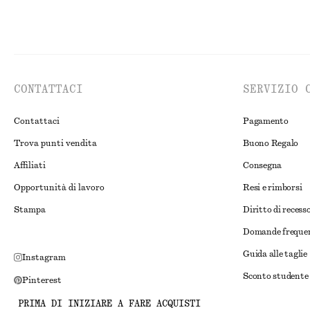
CONTATTACI
SERVIZIO 
Contattaci
Pagamento
Trova punti vendita
Buono Regalo
Affiliati
Consegna
Opportunità di lavoro
Resi e rimborsi
Stampa
Diritto di recess
Domande freque
Guida alle taglie
Instagram
Sconto studente
Pinterest
Risoluzione alte
Facebook
PRIMA DI INIZIARE A FARE ACQUISTI