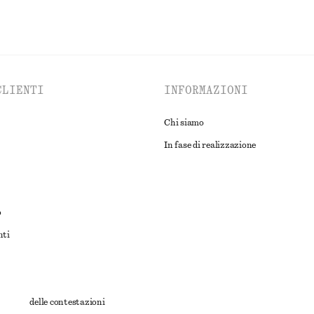
CLIENTI
INFORMAZIONI
Chi siamo
In fase di realizzazione
o
nti
rnativa delle contestazioni