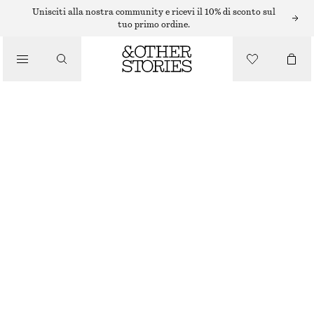
/
Unisciti alla nostra community e ricevi il 10% di sconto sul
GIACCHE E CAPPOTTI
tuo primo ordine.
OVERSIZED PADDED JACKET
€ 129
/
ABBIGLIAMENTO
ESAURITO
MOLE
XS
S
M
L