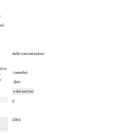
o
nti
rnativa delle contestazioni
ioni
ostro
ioni per i membri
e
e
ione dei dati
cookie e dei servizi
a privacy
rvizio
accessibilità