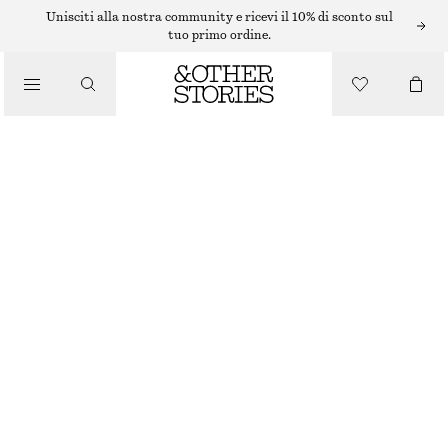
Unisciti alla nostra community e ricevi il 10% di sconto sul
tuo primo ordine.
/
MAGLIERIA
RELAXED KNIT JUMPER
/
ABBIGLIAMENTO
€ 129
ESAURITO
BLUE MELANGE
XS
S
M
L