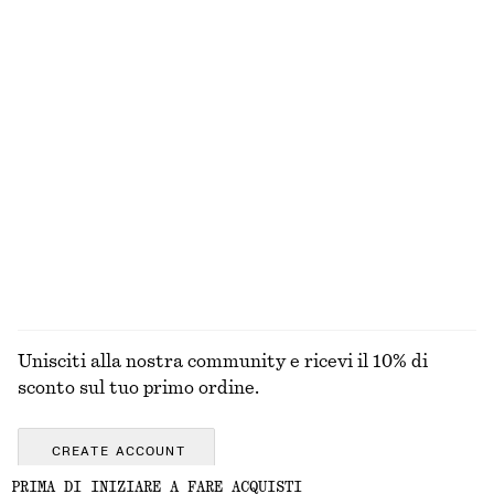
ESPLORA LE ALTRE COLLEZIONI
MAGLIERIA
ABITI
ACCESSORI
GIACCHE E
CAPPOTTI
Unisciti alla nostra community e ricevi il 10% di
sconto sul tuo primo ordine.
CREATE ACCOUNT
PRIMA DI INIZIARE A FARE ACQUISTI