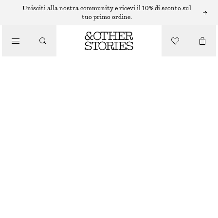
MAXI ABITI
Unisciti alla nostra community e ricevi il 10% di sconto sul
tuo primo ordine.
/
ABITI
/
MAXI ABITO CON CORPINO A PIEGHE
ABBIGLIAMENTO
€ 149
NUOVO
ROSA
32
34
36
38
40
42
44