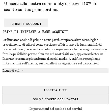
Unisciti alla nostra community e ricevi il 10% di
sconto sul tuo primo ordine.
CREATE ACCOUNT
PRIMA DI INIZIARE A FARE ACQUISTI
Utilizziamo cookie di prime e terze parti, comprese altre tecnologie di
CONTATTACI
tracciamento di editori terze parti, per offrirti tutte le funzionalità del
nostro sito web, personalizzare la tua esperienza utente, eseguire analisi e
Contattaci
Instagram
fornire pubblicità personalizzata sui nostri siti web, app e newsletter su
SERVIZIO CLIENTI
Internet e tramite piattaforme di social media. A tal fine, raccogliamo
Trova punti vendita
Pinterest
informazioni sull'utente, sui modelli di navigazione e sul dispositivo.
Pagamento
INFORMAZIONI
Affiliati
Facebook
Leggi di più
Buono Regalo
Chi siamo
Opportunità di lavoro
YouTube
Consegna
In fase di realizzazione
Stampa
TikTok
Resi e rimborsi
ACCETTA TUTTI
Diritto di recesso
SOLO I COOKIE OBBLIGATORI
Domande frequenti
© 2026 & OTHER STORIES
Impostazioni dei cookie e dei servizi